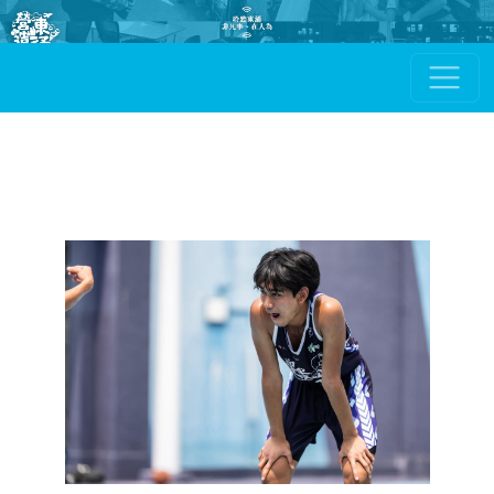
移至主內容
聆聽東涌︰非凡事、在人為