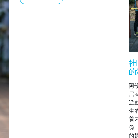
社
的
阿
居
遊
生
着
係
的