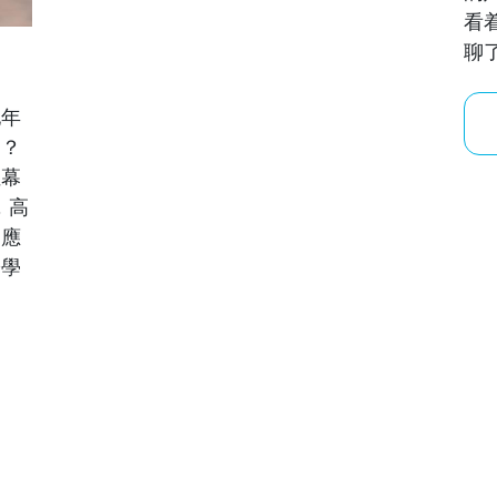
看
聊
他年
向？
位幕
，高
劇應
於學