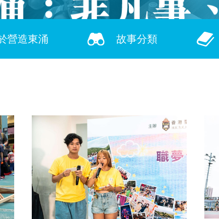
聆聽東涌︰非凡事、在人為
於營造東涌
故事分類