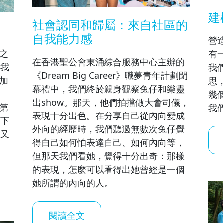
建
社會認同和歸屬：來自社區的
自我能力感
營
峻之
有
在香港聖公會東涌綜合服務中心主辦的
時我
我
《Dream Big Career》職夢青年計劃閉
參加
思
幕禮中，我們終於親身觀察兔仔和樂靈
幾
出show。那天，他們拍擋做大會司儀，
的第
我
表現十分出色。在分享自己從內向變成
時下
外向的經歷時，我們聽過無數次兔仔覺
卻又
得自己如何怕表達自己、如何內向等，
但那天我們看她，覺得十分出奇：那樣
的表現，怎麼可以看得出她曾經是一個
她所謂的內向的人。
閱讀全文